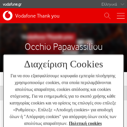
vodafone.gr
Ελληνικά
Vodafone Thank you
Ελληνικά
English
Occhio Papavassiliou
Διαχείριση Cookies
Για να σου εξασφαλίσουμε κορυφαία εμπειρία πλοήγησης
Αρχική
Προσφορές
Αγορές
Occhio Papavassiliou
χρησιμοποιούμε cookies, στα οποία περιλαμβάνονται
απολύτως απαραίτητα, cookies απόδοσης και cookies
στόχευσης. Για να ενημερωθείς για το σκοπό χρήσης κάθε
κατηγορίας cookies και να ορίσεις τις επιλογές σου επίλεξε
«Ρυθμίσεις». Επίλεξε «Αποδοχή cookies» για αποδοχή
18% έκπτωση σε φακούς επαφής
όλων ή "Απόρριψη cookies" για απόρριψη όλων εκτός των
στα
Occhio Papavassiliou
απολύτως απαραίτητων.
Πολιτική cookies