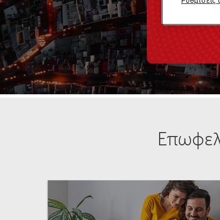
Ρυθμίσεις 
Επωφελ