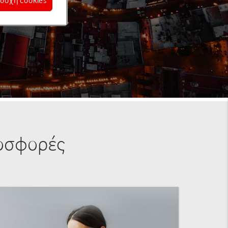
δοχή cookies
οσφορές