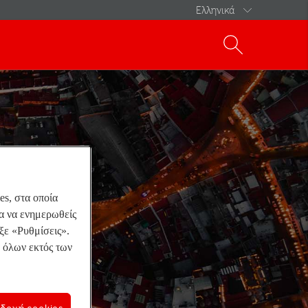
Ελληνικά
Ελληνικά
English
s, στα οποία
ια να ενημερωθείς
εξε «Ρυθμίσεις».
 όλων εκτός των